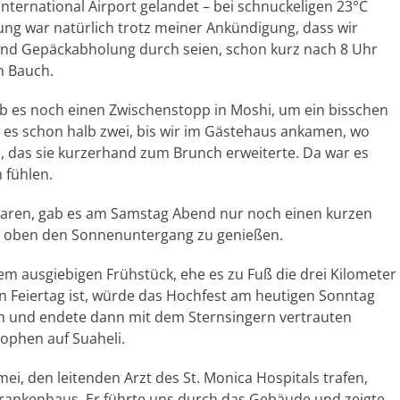
ternational Airport gelandet – bei schnuckeligen 23°C
ung war natürlich trotz meiner Ankündigung, dass wir
und Gepäckabholung durch seien, schon kurz nach 8 Uhr
n Bauch.
 es noch einen Zwischenstopp in Moshi, um ein bisschen
 es schon halb zwei, bis wir im Gästehaus ankamen, wo
, das sie kurzerhand zum Brunch erweiterte. Da war es
 fühlen.
 waren, gab es am Samstag Abend nur noch einen kurzen
 oben den Sonnenuntergang zu genießen.
m ausgiebigen Frühstück, ehe es zu Fuß die drei Kilometer
in Feiertag ist, würde das Hochfest am heutigen Sonntag
den und endete dann mit dem Sternsingern vertrauten
trophen auf Suaheli.
i, den leitenden Arzt des St. Monica Hospitals trafen,
 Krankenhaus. Er führte uns durch das Gebäude und zeigte