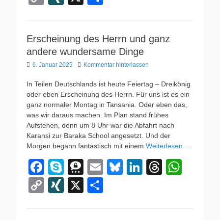
c
p
e
ail
e
k
e
at
o
N
eil
e
e
e
sk
e
a
s
p
G
e
b
m
y
dI
d
A
Erscheinung des Herrn und ganz
y
n
andere wundersame Dinge
o
a
n
s
p
Li
Veröffentlicht
6. Januar 2025
Kommentar hinterlassen
o
p
n
am
In Teilen Deutschlands ist heute Feiertag – Dreikönig
k
k
oder eben Erscheinung des Herrn. Für uns ist es ein
ganz normaler Montag in Tansania. Oder eben das,
was wir daraus machen. Im Plan stand frühes
Aufstehen, denn um 8 Uhr war die Abfahrt nach
Karansi zur Baraka School angesetzt. Und der
Morgen begann fantastisch mit einem
Weiterlesen …
F
S
T
E
Bl
Li
T
W
a
ky
hr
m
u
n
hr
h
C
XI
X
T
c
p
e
ail
e
k
e
at
o
N
eil
e
e
e
sk
e
a
s
p
G
e