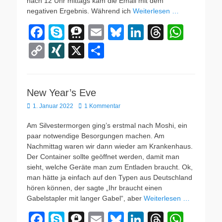
nach 12 Uhr mittags kam die Email mit dem
negativen Ergebnis. Während ich
Weiterlesen …
F
S
T
E
Bl
Li
T
W
a
ky
hr
m
u
n
hr
h
C
XI
X
T
c
p
e
ail
e
k
e
at
o
N
eil
e
e
e
sk
e
a
s
p
G
e
b
m
y
dI
d
A
New Year’s Eve
y
n
Veröffentlicht
1. Januar 2022
o
a
1 Kommentar
n
s
p
Li
am
o
p
n
Am Silvestermorgen ging’s erstmal nach Moshi, ein
paar notwendige Besorgungen machen. Am
k
k
Nachmittag waren wir dann wieder am Krankenhaus.
Der Container sollte geöffnet werden, damit man
sieht, welche Geräte man zum Entladen braucht. Ok,
man hätte ja einfach auf den Typen aus Deutschland
hören können, der sagte „Ihr braucht einen
Gabelstapler mit langer Gabel“, aber
Weiterlesen …
F
S
T
E
Bl
Li
T
W