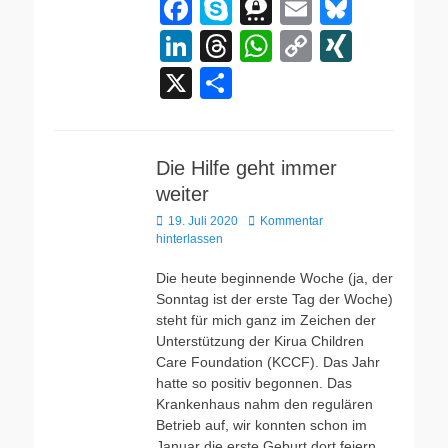
F
S
T
E
Bl
a
ky
hr
m
u
Li
T
W
C
XI
c
p
e
ail
e
n
hr
h
o
N
X
T
e
e
e
sk
k
e
at
p
G
eil
b
m
y
e
a
s
y
e
o
a
dI
d
A
Li
Die Hilfe geht immer
n
weiter
o
n
s
p
n
Veröffentlicht
19. Juli 2020
Kommentar
k
p
k
am
hinterlassen
Die heute beginnende Woche (ja, der
Sonntag ist der erste Tag der Woche)
steht für mich ganz im Zeichen der
Unterstützung der Kirua Children
Care Foundation (KCCF). Das Jahr
hatte so positiv begonnen. Das
Krankenhaus nahm den regulären
Betrieb auf, wir konnten schon im
Januar die erste Geburt dort feiern.