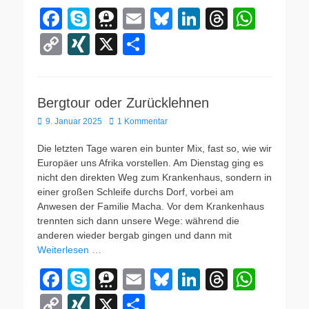
F
S
T
E
Bl
Li
T
W
a
ky
hr
m
u
n
hr
h
C
XI
X
T
c
p
e
ail
e
k
e
at
o
N
eil
e
e
e
sk
e
a
s
p
G
e
b
m
y
dI
d
A
Bergtour oder Zurücklehnen
y
n
Veröffentlicht
9. Januar 2025
o
a
1 Kommentar
n
s
p
Li
am
o
p
n
Die letzten Tage waren ein bunter Mix, fast so, wie wir
Europäer uns Afrika vorstellen. Am Dienstag ging es
k
k
nicht den direkten Weg zum Krankenhaus, sondern in
einer großen Schleife durchs Dorf, vorbei am
Anwesen der Familie Macha. Vor dem Krankenhaus
trennten sich dann unsere Wege: während die
anderen wieder bergab gingen und dann mit
Weiterlesen …
F
S
T
E
Bl
Li
T
W
a
ky
hr
m
u
n
hr
h
C
XI
X
T