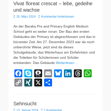
b
m
y
dI
d
A
Vivat floreat crescat – lebe, gedeihe
y
n
und wachse
o
a
n
s
p
Li
Veröffentlicht
26. März 2024
Kommentar hinterlassen
o
p
n
am
An der Baraka Pre and Primary English Medium
k
k
School geht es weiter voran. Der Bau des ersten
Gebäudes der Primary ist abgeschlossen und das in
kürzester Zeit. Am 27. Dezember 2023 war da noch
unberührte Wiese, jetzt sind da dieses
Schulgebäude, das Wärterhaus am Einfahrtstor und
die Toiletten für Schülerinnen und Schüler
entstanden. Das Gebäude
Weiterlesen …
F
S
T
E
Bl
Li
T
W
a
ky
hr
m
u
n
hr
h
C
XI
X
T
c
p
e
ail
e
k
e
at
o
N
eil
e
e
e
sk
e
a
s
p
G
e
b
m
y
dI
d
A
Sehnsucht
y
n
Veröffentlicht
13. Januar 2024
1 Kommentar