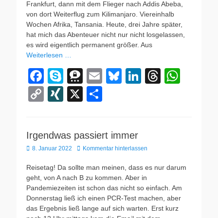
k
k
Frankfurt, dann mit dem Flieger nach Addis Abeba,
von dort Weiterflug zum Kilimanjaro. Viereinhalb
Wochen Afrika, Tansania. Heute, drei Jahre später,
hat mich das Abenteuer nicht nur nicht losgelassen,
es wird eigentlich permanent größer. Aus
Weiterlesen …
F
S
T
E
Bl
Li
T
W
a
ky
hr
m
u
n
hr
h
C
XI
X
T
c
p
e
ail
e
k
e
at
o
N
eil
e
e
e
sk
e
a
s
p
G
e
b
m
y
dI
d
A
Irgendwas passiert immer
y
n
Veröffentlicht
8. Januar 2022
o
a
Kommentar hinterlassen
n
s
p
Li
am
o
p
n
Reisetag! Da sollte man meinen, dass es nur darum
geht, von A nach B zu kommen. Aber in
k
k
Pandemiezeiten ist schon das nicht so einfach. Am
Donnerstag ließ ich einen PCR-Test machen, aber
das Ergebnis ließ lange auf sich warten. Erst kurz