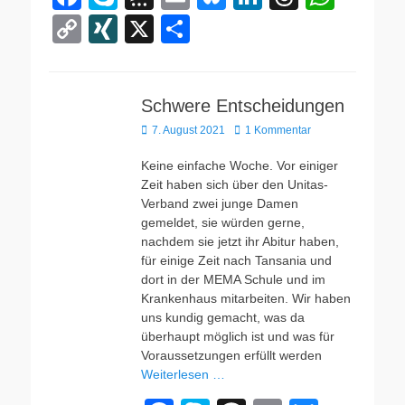
a
ky
hr
m
u
n
hr
h
C
XI
X
T
c
p
e
ail
e
k
e
at
o
N
eil
e
e
e
sk
e
a
s
p
G
e
b
m
y
dI
d
A
Schwere Entscheidungen
y
n
Veröffentlicht
o
7. August 2021
a
1 Kommentar
n
s
p
Li
am
o
p
n
Keine einfache Woche. Vor einiger
Zeit haben sich über den Unitas-
k
k
Verband zwei junge Damen
gemeldet, sie würden gerne,
nachdem sie jetzt ihr Abitur haben,
für einige Zeit nach Tansania und
dort in der MEMA Schule und im
Krankenhaus mitarbeiten. Wir haben
uns kundig gemacht, was da
überhaupt möglich ist und was für
Voraussetzungen erfüllt werden
Weiterlesen …