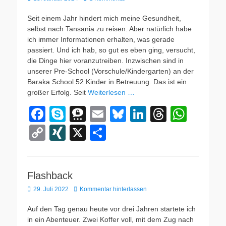
o
a
n
s
p
Li
am
o
p
n
Seit einem Jahr hindert mich meine Gesundheit,
selbst nach Tansania zu reisen. Aber natürlich habe
k
k
ich immer Informationen erhalten, was gerade
passiert. Und ich hab, so gut es eben ging, versucht,
die Dinge hier voranzutreiben. Inzwischen sind in
unserer Pre-School (Vorschule/Kindergarten) an der
Baraka School 52 Kinder in Betreuung. Das ist ein
großer Erfolg. Seit
Weiterlesen …
F
S
T
E
Bl
Li
T
W
a
ky
hr
m
u
n
hr
h
C
XI
X
T
c
p
e
ail
e
k
e
at
o
N
eil
e
e
e
sk
e
a
s
p
G
e
b
m
y
dI
d
A
Flashback
y
n
Veröffentlicht
29. Juli 2022
o
Kommentar hinterlassen
a
n
s
p
Li
am
o
p
n
Auf den Tag genau heute vor drei Jahren startete ich
in ein Abenteuer. Zwei Koffer voll, mit dem Zug nach