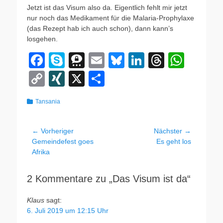
Jetzt ist das Visum also da. Eigentlich fehlt mir jetzt
nur noch das Medikament für die Malaria-Prophylaxe
(das Rezept hab ich auch schon), dann kann’s
losgehen.
F
S
T
E
Bl
Li
T
W
a
ky
hr
m
u
n
hr
h
C
XI
X
T
c
p
e
ail
e
k
e
at
o
N
eil
Kategorien
Tansania
e
e
e
sk
e
a
s
p
G
e
b
m
y
dI
d
A
y
n
Beitragsnavigation
← Vorheriger
Nächster →
o
a
n
s
p
Li
Vorheriger
Nächster
Gemeindefest goes
Es geht los
o
p
Beitrag:
Beitrag:
Afrika
n
k
k
2 Kommentare zu „Das Visum ist da“
Klaus
sagt:
6. Juli 2019 um 12:15 Uhr