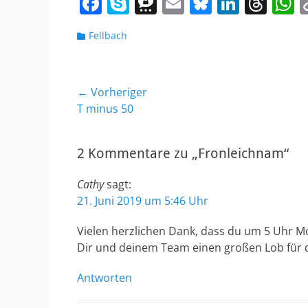
F
S
T
E
Bl
Li
T
a
k
h
m
u
n
h
h
Kategorien
Fellbach
c
y
re
ai
e
k
re
a
e
p
e
l
sk
e
a
s
b
e
m
y
dI
d
A
Beitragsnavigation
← Vorheriger
o
a
n
s
p
Vorheriger
T minus 50
Beitrag:
o
p
k
2 Kommentare zu „Fronleichnam“
Cathy
sagt:
21. Juni 2019 um 5:46 Uhr
Vielen herzlichen Dank, dass du um 5 Uhr M
Dir und deinem Team einen großen Lob für di
Antworten