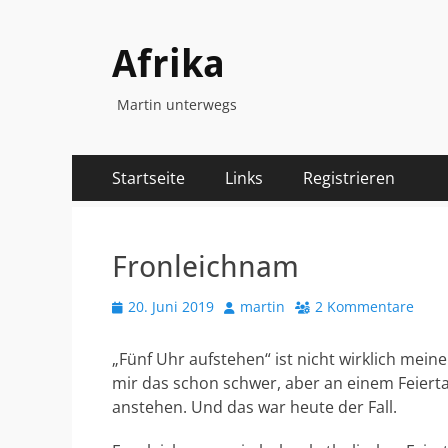
Afrika
Martin unterwegs
Primäres
Zum
Startseite
Links
Registrieren
Inhalt
Menü
springen
Fronleichnam
Veröffentlicht
Autor
20. Juni 2019
martin
2 Kommentare
am
„Fünf Uhr aufstehen“ ist nicht wirklich mein
mir das schon schwer, aber an einem Feier
anstehen. Und das war heute der Fall.