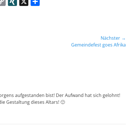
W
C
XI
X
T
o
N
ei
t
p
G
le
y
n
Li
Nächster →
n
Nächster
Gemeindefest goes Afrika
Beitrag:
k
orgens aufgestanden bist! Der Aufwand hat sich gelohnt!
e Gestaltung dieses Altars! 🙂