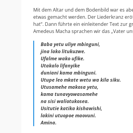
Mit dem Altar und dem Bodenbild war es aber
etwas gemacht werden. Der Liederkranz eröff
hat“. Dann führte ein einleitender Text zur
Amedeus Macha sprachen wir das „Vater unse
Baba yetu uliye mbinguni,
jina lako litukuzwe.
Ufalme wako ufike.
Utakalo lifanyike
duniani kama mbinguni.
Utupe leo mkate wetu wa kila siku.
Utusamehe makosa yetu,
kama tunavyowasamehe
na sisi waliotukosea.
Usitutie katika kishawishi,
lakini utuopoe maovuni.
Amina.