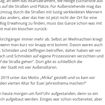
ag, an dem das Altarsakrament, die heilige Eucharistie aus
 auf die Straßen und Plätze. Für Außenstehende mag das
 Umzug durch die Straßen mit lustig verkleideten Männern
as anders, aber das hier ist jetzt nicht der Ort für eine
 Blog Erwähnung zu finden, muss das Ganze schon was mit
eit mal ein bisschen zurück:
r Kirchgänger immer mehr ab. Selbst an Weihnachten kriegt
z, wenn man kurz vor knapp erst kommt. Davon waren auch
, Schmiden und Oeffingen betroffen, daher haben wir vor
lbach und Schmiden auf eigene Prozessionen verzichten und
 die Straße gehen“. Dort gibt es schließlich die
der Stadt mit vier Außenaltären.
019 unter das Motto „Afrika“ gestellt und so kam vor
t den vierten Altar für Euer Jahresthema machen?“
ich heute morgen um fünf Uhr aufgestanden, denn so ein
uch aufgebaut werden. Einiges war schon vorbereitet, aber