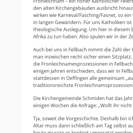
Fronleichnam – ein hoher katholischer Feiert
den alten Kirchengebäuden ausbricht hinaus
wirken wie Karneval/Fasching/Fasnet, so ein
in langen Gewändern. Für uns Katholiken ist d
theologische Auslegung. Um hier in diesem
Afrika zu tun haben. Also spulen wir in der Z
Auch bei uns in Fellbach nimmt die Zahl de
man inzwischen recht sicher einen Sitzplat
die Fronleichnamesprozessionen in Fellbach
einigen Jahren entschieden, dass wir in Fel
stattdessen in Oeffingen alle gemeinsam „auf
traditionsreichste Fronleichnamsprozession 
Die Kirchengemeinde Schmiden hat das Jahr 2
einigen Wochen die Anfrage: „Wollt ihr nich
Tja, soweit die Vorgeschichte. Deshalb bin 
Altar muss dann schließlich am Tag selbst a
heute musste es konkret umgesetzt werden.