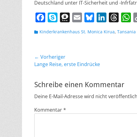
Deutschland unter IT-Sicherheit und -Infrfat
F
S
T
E
Bl
Li
T
a
k
h
m
u
n
h
h
Kategorien
Kinderkrankenhaus St. Monica Kirua
,
Tansania
c
y
re
ai
e
k
re
a
e
p
e
l
sk
e
a
s
b
e
m
y
dI
d
A
Beitragsnavigation
← Vorheriger
o
a
n
s
p
Vorheriger
Lange Reise, erste Eindrücke
Beitrag:
o
p
k
Schreibe einen Kommentar
Deine E-Mail-Adresse wird nicht veröffentlich
Kommentar
*