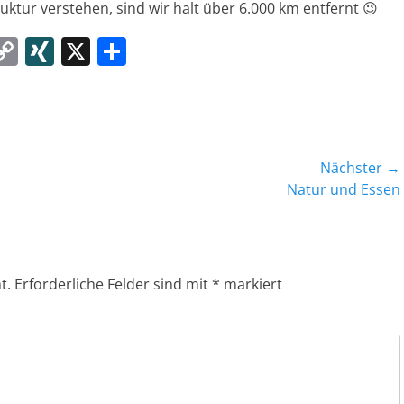
ruktur verstehen, sind wir halt über 6.000 km entfernt 😉
W
C
XI
X
T
o
N
ei
t
p
G
le
y
n
Li
Nächster →
n
Nächster
Natur und Essen
Beitrag:
k
t.
Erforderliche Felder sind mit
*
markiert