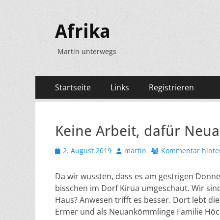
Afrika
Martin unterwegs
Primäres
Zum
Startseite
Links
Registrieren
Inhalt
Menü
springen
Keine Arbeit, dafür Ne
Veröffentlicht
Autor
2. August 2019
martin
Kommentar hinte
am
Da wir wussten, dass es am gestrigen Donner
bisschen im Dorf Kirua umgeschaut. Wir sin
Haus? Anwesen trifft es besser. Dort lebt 
Ermer und als Neuankömmlinge Familie Höck