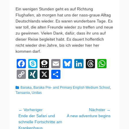
Ein wenigen Stunden geht es auf Richtung
Flughafen, ab morgen hat uns der nass-graue Alltag
Deutschlands wieder. Es waren wunderbare Tage. Es
war toll, die alten Freunde wieder zu treffen und neue
zu gewinnen. Vielen Dank, dafür, dass ihr uns auf
dieser Reise begleitet habt. Es dauert hoffentlich
nicht wieder drei Jahre, bis ich wieder hier her
kommen darf.
F
S
T
E
Bl
Li
T
W
a
ky
hr
m
u
n
hr
h
C
XI
X
T
c
p
e
ail
e
k
e
at
o
N
eil
Kategorien
Baraka
,
Baraka Pre- and Primary English Medium School
,
e
e
e
sk
e
a
s
p
G
e
Tansania
,
Unitas
b
m
y
dI
d
A
y
n
o
a
n
s
p
Li
Beitragsnavigation
← Vorheriger
Nächster →
Vorheriger
Nächster
Ende der Safari und
A new adventure begins
o
p
n
Beitrag:
Beitrag:
schnelle Fortschritte am
k
Krankenhaus