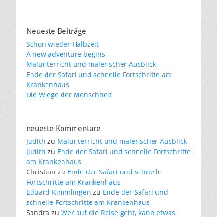
o
p
n
k
k
Neueste Beiträge
Schon wieder Halbzeit
A new adventure begins
Malunterricht und malerischer Ausblick
Ende der Safari und schnelle Fortschritte am
Krankenhaus
Die Wiege der Menschheit
neueste Kommentare
Judith
zu
Malunterricht und malerischer Ausblick
Judith
zu
Ende der Safari und schnelle Fortschritte
am Krankenhaus
Christian
zu
Ende der Safari und schnelle
Fortschritte am Krankenhaus
Eduard Kimmlingen
zu
Ende der Safari und
schnelle Fortschritte am Krankenhaus
Sandra
zu
Wer auf die Reise geht, kann etwas