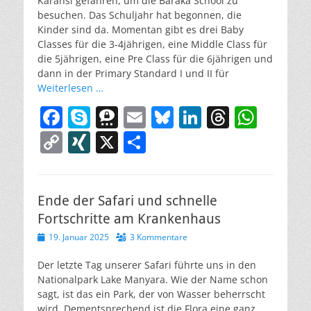
Karansi gefahren, um die Baraka School zu
besuchen. Das Schuljahr hat begonnen, die
Kinder sind da. Momentan gibt es drei Baby
Classes für die 3-4jährigen, eine Middle Class für
die 5jährigen, eine Pre Class für die 6jährigen und
dann in der Primary Standard I und II für
Weiterlesen …
F
S
T
E
Bl
Li
T
W
a
k
h
m
u
n
h
h
C
XI
X
T
c
y
re
ai
e
k
re
at
o
N
ei
e
p
e
l
sk
e
a
s
p
G
le
b
e
m
y
dI
d
A
Ende der Safari und schnelle
y
n
Fortschritte am Krankenhaus
o
a
n
s
p
Li
Veröffentlicht
19. Januar 2025
3 Kommentare
o
p
n
am
k
Der letzte Tag unserer Safari führte uns in den
k
Nationalpark Lake Manyara. Wie der Name schon
sagt, ist das ein Park, der von Wasser beherrscht
wird. Dementsprechend ist die Flora eine ganz