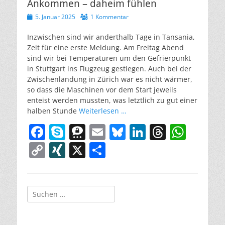
b
e
m
y
dI
d
A
Ankommen – daheim fühlen
y
n
Veröffentlicht
5. Januar 2025
o
a
1 Kommentar
n
s
p
Li
am
o
p
n
Inzwischen sind wir anderthalb Tage in Tansania,
Zeit für eine erste Meldung. Am Freitag Abend
k
k
sind wir bei Temperaturen um den Gefrierpunkt
in Stuttgart ins Flugzeug gestiegen. Auch bei der
Zwischenlandung in Zürich war es nicht wärmer,
so dass die Maschinen vor dem Start jeweils
enteist werden mussten, was letztlich zu gut einer
halben Stunde
Weiterlesen …
F
S
T
E
Bl
Li
T
W
a
k
h
m
u
n
h
h
C
XI
X
T
c
y
re
ai
e
k
re
at
o
N
ei
e
p
e
l
sk
e
a
s
p
G
le
b
e
m
y
dI
d
A
Suchen
y
n
nach:
o
a
n
s
p
Li