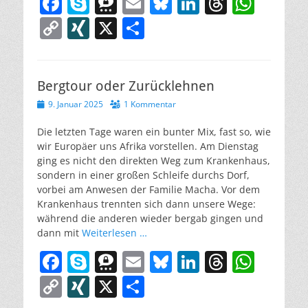
F
S
T
E
Bl
Li
T
W
a
k
h
m
u
n
h
h
C
XI
X
T
c
y
re
ai
e
k
re
at
o
N
ei
e
p
e
l
sk
e
a
s
p
G
le
b
e
m
y
dI
d
A
Bergtour oder Zurücklehnen
y
n
Veröffentlicht
9. Januar 2025
o
a
1 Kommentar
n
s
p
Li
am
o
p
n
Die letzten Tage waren ein bunter Mix, fast so, wie
wir Europäer uns Afrika vorstellen. Am Dienstag
k
k
ging es nicht den direkten Weg zum Krankenhaus,
sondern in einer großen Schleife durchs Dorf,
vorbei am Anwesen der Familie Macha. Vor dem
Krankenhaus trennten sich dann unsere Wege:
während die anderen wieder bergab gingen und
dann mit
Weiterlesen …
F
S
T
E
Bl
Li
T
W
a
k
h
m
u
n
h
h
C
XI
X
T
c
y
re
ai
e
k
re
at