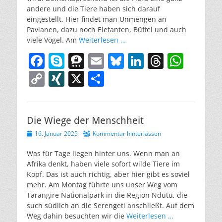
andere und die Tiere haben sich darauf
eingestellt. Hier findet man Unmengen an
Pavianen, dazu noch Elefanten, Büffel und auch
viele Vögel. Am
Weiterlesen …
F
S
T
E
Bl
Li
T
W
a
k
h
m
u
n
h
h
C
XI
X
T
c
y
re
ai
e
k
re
at
o
N
ei
e
p
e
l
sk
e
a
s
p
G
le
b
e
m
y
dI
d
A
Die Wiege der Menschheit
y
n
Veröffentlicht
16. Januar 2025
o
a
Kommentar hinterlassen
n
s
p
Li
am
o
p
n
Was für Tage liegen hinter uns. Wenn man an
Afrika denkt, haben viele sofort wilde Tiere im
k
k
Kopf. Das ist auch richtig, aber hier gibt es soviel
mehr. Am Montag führte uns unser Weg vom
Tarangire Nationalpark in die Region Ndutu, die
such südlich an die Serengeti anschließt. Auf dem
Weg dahin besuchten wir die
Weiterlesen …