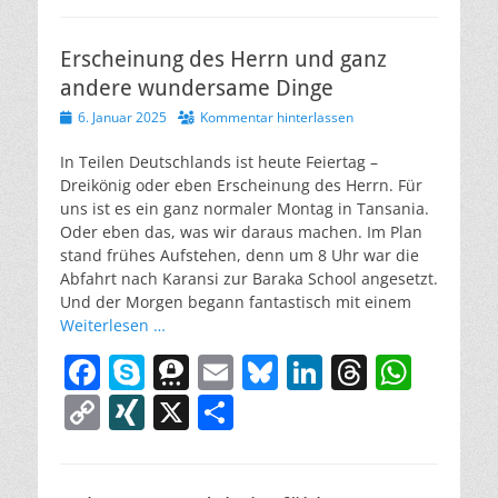
o
N
ei
e
p
e
l
sk
e
a
s
p
G
le
b
e
m
y
dI
d
A
Erscheinung des Herrn und ganz
y
n
andere wundersame Dinge
o
a
n
s
p
Li
Veröffentlicht
6. Januar 2025
Kommentar hinterlassen
o
p
n
am
k
In Teilen Deutschlands ist heute Feiertag –
k
Dreikönig oder eben Erscheinung des Herrn. Für
uns ist es ein ganz normaler Montag in Tansania.
Oder eben das, was wir daraus machen. Im Plan
stand frühes Aufstehen, denn um 8 Uhr war die
Abfahrt nach Karansi zur Baraka School angesetzt.
Und der Morgen begann fantastisch mit einem
Weiterlesen …
F
S
T
E
Bl
Li
T
W
a
k
h
m
u
n
h
h
C
XI
X
T
c
y
re
ai
e
k
re
at
o
N
ei
e
p
e
l
sk
e
a
s
p
G
le