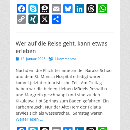
F
S
T
E
Bl
Li
T
W
a
k
h
m
u
n
h
h
C
XI
X
T
c
y
re
ai
e
k
re
at
o
N
ei
e
p
e
l
sk
e
a
s
p
G
le
b
e
m
y
dI
d
A
Wer auf die Reise geht, kann etwas
y
n
erleben
o
a
n
s
p
Li
Veröffentlicht
12. Januar 2025
1 Kommentar
o
p
n
am
k
Nachdem die Pflichttermine an der Baraka School
k
und dem St. Monica Hospital erledigt waren,
kommt jetzt der touristische Teil. Am Freitag
haben wir die beiden kleinen Mädels Roswitha
und Margreth geschnappt und sind zu den
Kikuletwa Hot Springs zum Baden gefahren. Ein
Farbenrausch. Nur der Alte Herr der Palatia
erwies sich als wasserscheu, Samstag waren
Weiterlesen …