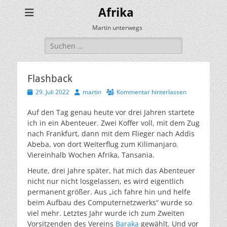
Afrika
Martin unterwegs
Suchen
nach:
Flashback
Veröffentlicht
Autor
29. Juli 2022
martin
Kommentar hinterlassen
am
Auf den Tag genau heute vor drei Jahren startete
ich in ein Abenteuer. Zwei Koffer voll, mit dem Zug
nach Frankfurt, dann mit dem Flieger nach Addis
Abeba, von dort Weiterflug zum Kilimanjaro.
Viereinhalb Wochen Afrika, Tansania.
Heute, drei Jahre später, hat mich das Abenteuer
nicht nur nicht losgelassen, es wird eigentlich
permanent größer. Aus „ich fahre hin und helfe
beim Aufbau des Computernetzwerks“ wurde so
viel mehr. Letztes Jahr wurde ich zum Zweiten
Vorsitzenden des Vereins
Baraka
gewählt. Und vor