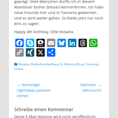
geprägt. Viele Menschen durfte ich in diesem
Abenteuer bisher (besser) kennenlernen. Ich habe
neue Freunde hier und in Tansania gewonnen.
Und es wird weiter gehen. So bleibt jetzt nur noch
eins zu sagen:
Happy 4th birthday, little Roswita.
F
S
T
E
Bl
Li
T
W
a
k
h
m
u
n
h
h
C
XI
X
T
c
y
re
ai
e
k
re
at
o
N
ei
Kategorien
Baraka
,
Kinderkrankenhaus St. Monica Kirua
,
Tansania
,
e
p
e
l
sk
e
a
s
p
G
le
Unitas
b
e
m
y
dI
d
A
y
n
o
a
n
s
p
Li
Beitragsnavigation
← Vorheriger
Nächster →
Vorheriger
Nächster
Irgendwas passiert
o
Sehnsucht
p
n
Beitrag:
Beitrag:
immer
k
k
Schreibe einen Kommentar
Deine E-Mail-Adresse wird nicht veröffentlicht.