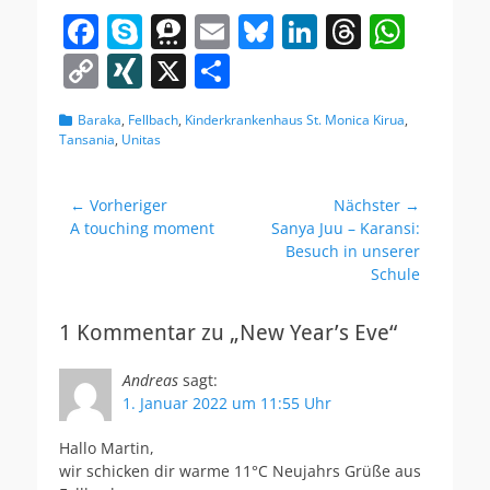
F
S
T
E
Bl
Li
T
W
a
k
h
m
u
n
h
h
C
XI
X
T
c
y
re
ai
e
k
re
at
o
N
ei
Kategorien
Baraka
,
Fellbach
,
Kinderkrankenhaus St. Monica Kirua
,
e
p
e
l
sk
e
a
s
p
G
le
Tansania
,
Unitas
b
e
m
y
dI
d
A
y
n
o
a
n
s
p
Li
Beitragsnavigation
← Vorheriger
Nächster →
Vorheriger
Nächster
A touching moment
o
Sanya Juu – Karansi:
p
n
Beitrag:
Beitrag:
Besuch in unserer
k
k
Schule
1 Kommentar zu „New Year’s Eve“
Andreas
sagt:
1. Januar 2022 um 11:55 Uhr
Hallo Martin,
wir schicken dir warme 11°C Neujahrs Grüße aus