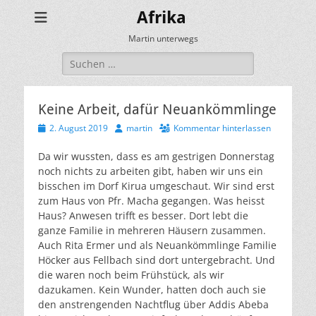
Afrika
Martin unterwegs
Suchen
nach:
Keine Arbeit, dafür Neuankömmlinge
Veröffentlicht
Autor
2. August 2019
martin
Kommentar hinterlassen
am
Da wir wussten, dass es am gestrigen Donnerstag
noch nichts zu arbeiten gibt, haben wir uns ein
bisschen im Dorf Kirua umgeschaut. Wir sind erst
zum Haus von Pfr. Macha gegangen. Was heisst
Haus? Anwesen trifft es besser. Dort lebt die
ganze Familie in mehreren Häusern zusammen.
Auch Rita Ermer und als Neuankömmlinge Familie
Höcker aus Fellbach sind dort untergebracht. Und
die waren noch beim Frühstück, als wir
dazukamen. Kein Wunder, hatten doch auch sie
den anstrengenden Nachtflug über Addis Abeba