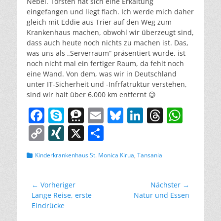
Nebel. Torsten hat sich eine Erkältung
eingefangen und liegt flach. Ich werde mich daher
gleich mit Eddie aus Trier auf den Weg zum
Krankenhaus machen, obwohl wir überzeugt sind,
dass auch heute noch nichts zu machen ist. Das,
was uns als „Serverraum“ präsentiert wurde, ist
noch nicht mal ein fertiger Raum, da fehlt noch
eine Wand. Von dem, was wir in Deutschland
unter IT-Sicherheit und -Infrfatruktur verstehen,
sind wir halt über 6.000 km entfernt 😉
F
S
T
E
Bl
Li
T
W
a
k
h
m
u
n
h
h
C
XI
X
T
c
y
re
ai
e
k
re
at
o
N
ei
Kategorien
Kinderkrankenhaus St. Monica Kirua
,
Tansania
e
p
e
l
sk
e
a
s
p
G
le
b
e
m
y
dI
d
A
y
n
Beitragsnavigation
← Vorheriger
Nächster →
o
a
n
s
p
Li
Vorheriger
Nächster
Lange Reise, erste
Natur und Essen
o
p
Beitrag:
Beitrag:
Eindrücke
n